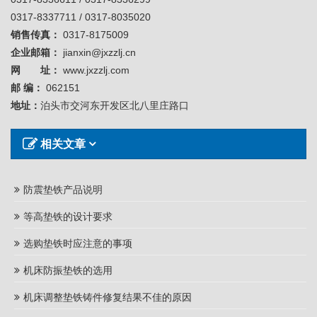
0317-8337711 / 0317-8035020
销售传真：
0317-8175009
企业邮箱：
jianxin@jxzzlj.cn
网 址：
www.jxzzlj.com
邮 编：
062151
地址：
泊头市交河东开发区北八里庄路口
相关文章
防震垫铁产品说明
等高垫铁的设计要求
选购垫铁时应注意的事项
机床防振垫铁的选用
机床调整垫铁铸件修复结果不佳的原因