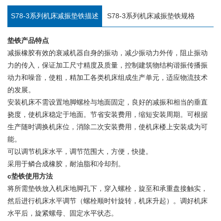
S78-3系列机床减振垫铁描述
S78-3系列机床减振垫铁规格
垫铁产品特点
减振橡胶有效的衰减机器自身的振动，减少振动力外传，阻止振动
力的传入，保证加工尺寸精度及质量，控制建筑物结构谐振传播振
动力和噪音，使粗，精加工各类机床组成生产单元，适应物流技术
的发展。
安装机床不需设置地脚螺栓与地面固定，良好的减振和相当的垂直
挠度，使机床稳定于地面。节省安装费用，缩短安装周期。可根据
生产随时调换机床位，消除二次安装费用，使机床楼上安装成为可
能。
可以调节机床水平，调节范围大，方便，快捷。
采用于鳞合成橡胶，耐油脂和冷却剂。
c
垫铁使用方法
将所需垫铁放入机床地脚孔下，穿入螺栓，旋至和承重盘接触实，
然后进行机床水平调节（螺栓顺时针旋转，机床升起）。调好机床
水平后，旋紧螺母、固定水平状态。