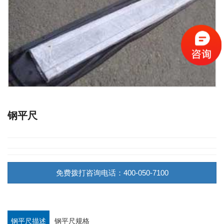
钢平尺
免费拨打咨询电话：400-050-7100
钢平尺描述
钢平尺规格