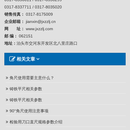
0317-8337711 / 0317-8035020
销售传真：
0317-8175009
企业邮箱：
jianxin@jxzzlj.cn
网 址：
www.jxzzlj.com
邮 编：
062151
地址：
泊头市交河东开发区北八里庄路口
相关文章
角尺使用需要主意什么？
铸铁平尺相关参数
铸铁平尺相关参数
90°角尺使用注意事项
检验用刀口直尺规格参数介绍