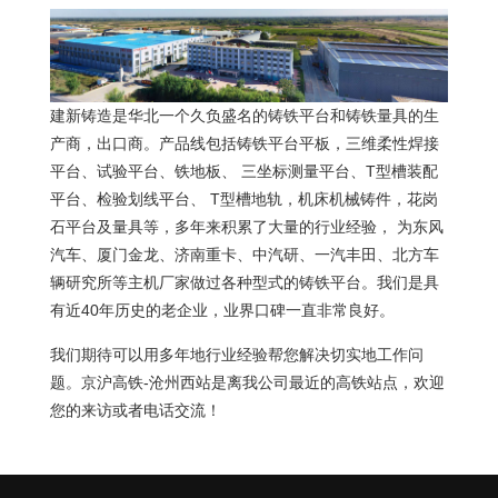
建新铸造是华北一个久负盛名的铸铁平台和铸铁量具的生
产商，出口商。产品线包括铸铁平台平板，三维柔性焊接
平台、试验平台、铁地板、 三坐标测量平台、T型槽装配
平台、检验划线平台、 T型槽地轨，机床机械铸件，花岗
石平台及量具等，多年来积累了大量的行业经验， 为东风
汽车、厦门金龙、济南重卡、中汽研、一汽丰田、北方车
辆研究所等主机厂家做过各种型式的铸铁平台。我们是具
有近40年历史的老企业，业界口碑一直非常良好。
我们期待可以用多年地行业经验帮您解决切实地工作问
题。京沪高铁-沧州西站是离我公司最近的高铁站点，欢迎
您的来访或者电话交流！