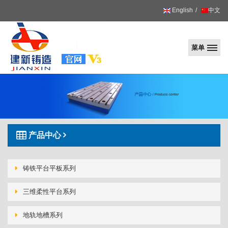
English
中文
菜单
建
新
产品中心
铸铁平台平板系列
三维柔性平台系列
地轨地槽系列