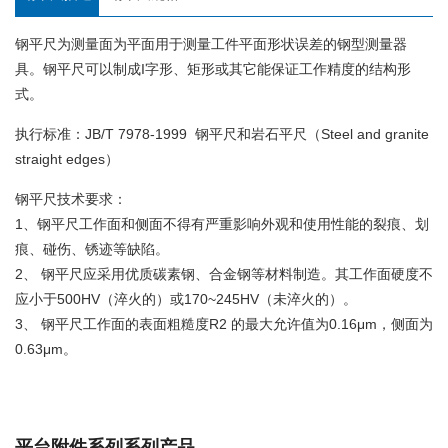
钢平尺为测量面为平面用于测量工件平面形状误差的钢型测量器
具。钢平尺可以制成I字形、矩形或其它能保证工作精度的结构形
式。
执行标准：JB/T 7978-1999 钢平尺和岩石平尺（Steel and granite
straight edges）
钢平尺技术要求：
1、钢平尺工作面和侧面不得有严重影响外观和使用性能的裂痕、划
痕、碰伤、锈迹等缺陷。
2、 钢平尺应采用优质碳素钢、合金钢等材料制造。其工作面硬度不
应小于500HV（淬火的）或170~245HV（未淬火的）。
3、 钢平尺工作面的表面粗糙度R2 的最大允许值为0.16μm，侧面为
0.63μm。
平台附件系列系列产品